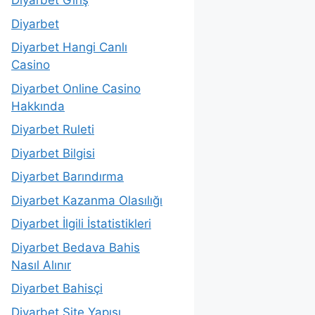
Diyarbet Giriş
Diyarbet
Diyarbet Hangi Canlı
Casino
Diyarbet Online Casino
Hakkında
Diyarbet Ruleti
Diyarbet Bilgisi
Diyarbet Barındırma
Diyarbet Kazanma Olasılığı
Diyarbet İlgili İstatistikleri
Diyarbet Bedava Bahis
Nasıl Alınır
Diyarbet Bahisçi
Diyarbet Site Yapısı