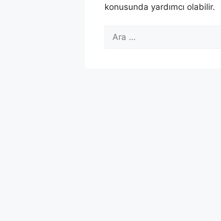
konusunda yardımcı olabilir.
için
ara