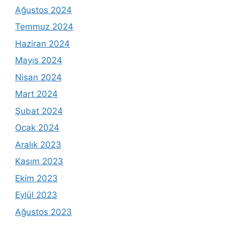
Ağustos 2024
Temmuz 2024
Haziran 2024
Mayıs 2024
Nisan 2024
Mart 2024
Şubat 2024
Ocak 2024
Aralık 2023
Kasım 2023
Ekim 2023
Eylül 2023
Ağustos 2023