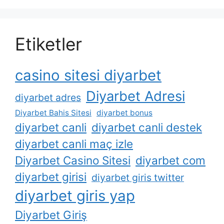
Etiketler
casino sitesi diyarbet
Diyarbet Adresi
diyarbet adres
Diyarbet Bahis Sitesi
diyarbet bonus
diyarbet canli
diyarbet canli destek
diyarbet canli maç izle
Diyarbet Casino Sitesi
diyarbet com
diyarbet girisi
diyarbet giris twitter
diyarbet giris yap
Diyarbet Giriş