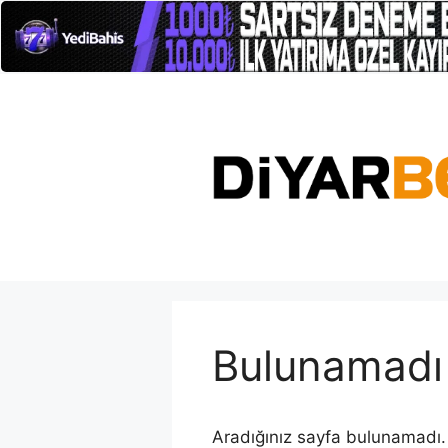
İçeriğe
atla
Bulunamadı
Aradığınız sayfa bulunamadı.