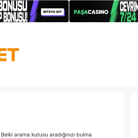
 Belki arama kutusu aradığınızı bulma