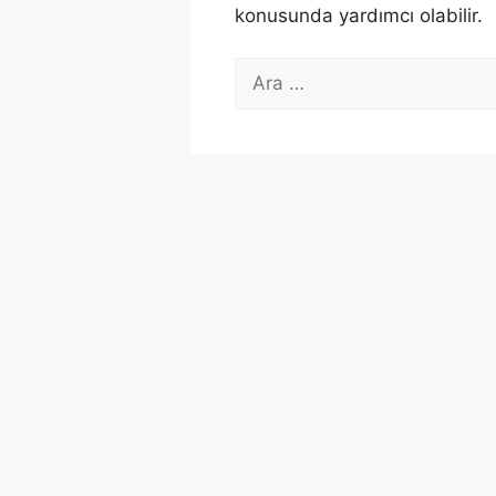
konusunda yardımcı olabilir.
için
ara