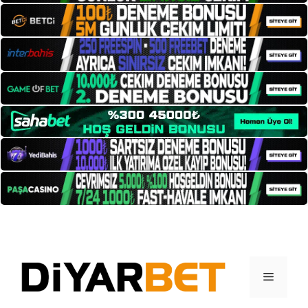
İçeriğe
atla
Menü