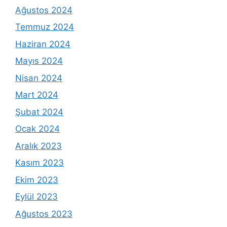
Ağustos 2024
Temmuz 2024
Haziran 2024
Mayıs 2024
Nisan 2024
Mart 2024
Şubat 2024
Ocak 2024
Aralık 2023
Kasım 2023
Ekim 2023
Eylül 2023
Ağustos 2023