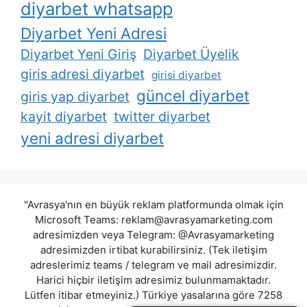
diyarbet whatsapp
Diyarbet Yeni Adresi
Diyarbet Yeni Giriş
Diyarbet Üyelik
giris adresi diyarbet
girisi diyarbet
güncel diyarbet
giris yap diyarbet
kayit diyarbet
twitter diyarbet
yeni adresi diyarbet
"Avrasya'nın en büyük reklam platformunda olmak için
Microsoft Teams:
reklam@avrasyamarketing.com
adresimizden veya Telegram: @Avrasyamarketing
adresimizden irtibat kurabilirsiniz. (Tek iletişim
adreslerimiz teams / telegram ve mail adresimizdir.
Harici hiçbir iletişim adresimiz bulunmamaktadır.
Lütfen itibar etmeyiniz.) Türkiye yasalarına göre 7258