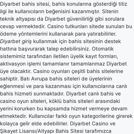
Diyarbet bahis sitesi, bahis konularına gösterdiği titiz
ilgi ile kullanıcıların beğenisini kazanmıştır. Sitenin
teknik altyapısı da Diyarbet güvenilirliği gibi sorulara
cevap vermektedir. Casino tutkunları sitede sunulan bu
ödeme yöntemlerini kullanarak para yatırabilirler.
Diyarbet giriş
kullanmak için bahis sitesinin destek
hattına başvurarak talep edebilirsiniz. Otomatik
sistemimiz tarafından iletilen üyelik kayıt formları,
aktivasyon işlemi tamamlanır tamamlanmaz Diyarbet
üye olacaktır. Casino oyunları çeşitli bahis sitelerine
sahiptir. Batı Avrupa bahis siteleri de üyelerinin
eğlenmesi ve para kazanması için kullanıcılarına canlı
bahis hizmeti sunmaktadır. Diyarbet canlı bahis ve
casino oyun siteleri, köklü bahis siteleri arasındaki
yerini korurken bu kapsamda hizmet vermeye devam
etmektedir. Kullanıcılar farklı oyun kategorilerine girerek
kolayca gelir elde edebilirler. Diyarbet Casino ve
Şikayet Lisansı/Altyapı Bahis Sitesi tarafımızca