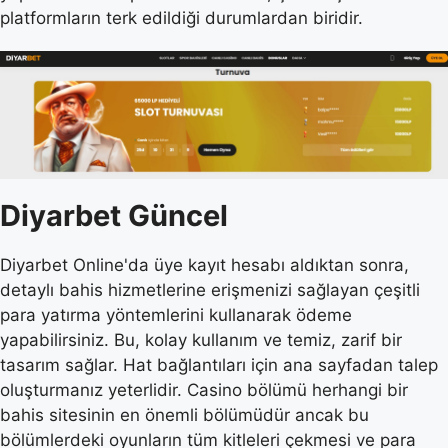
platformların terk edildiği durumlardan biridir.
Diyarbet Güncel
Diyarbet Online'da üye kayıt hesabı aldıktan sonra,
detaylı bahis hizmetlerine erişmenizi sağlayan çeşitli
para yatırma yöntemlerini kullanarak ödeme
yapabilirsiniz. Bu, kolay kullanım ve temiz, zarif bir
tasarım sağlar. Hat bağlantıları için ana sayfadan talep
oluşturmanız yeterlidir. Casino bölümü herhangi bir
bahis sitesinin en önemli bölümüdür ancak bu
bölümlerdeki oyunların tüm kitleleri çekmesi ve para