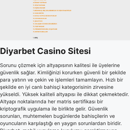
Diyarbet Casino Sitesi
Sorunu çözmek için altyapısının kalitesi ile üyelerine
güvenlik sağlar. Kimliğinizi korurken güvenli bir şekilde
para yatırın ve çekin ve işlemleri tamamlayın. Hızlı bir
şekilde en iyi canlı bahisçi kategorisinin zirvesine
yükseldi. Yüksek kaliteli altyapısı ile dikkat çekmektedir.
Altyapı noktalarında her matris sertifikası bir
kriptografik uygulama ile birlikte gelir. Güvenlik
sorunları, muhtemelen bugünlerde bahisçilerin ve
oyuncuların karşılaştığı en yaygın sorunlardan biridir.