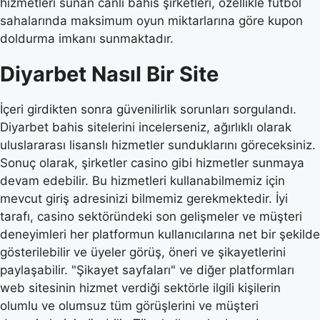
hizmetleri sunan canlı bahis şirketleri, özellikle futbol
sahalarında maksimum oyun miktarlarına göre kupon
doldurma imkanı sunmaktadır.
Diyarbet Nasıl Bir Site
İçeri girdikten sonra güvenilirlik sorunları sorgulandı.
Diyarbet bahis sitelerini incelerseniz, ağırlıklı olarak
uluslararası lisanslı hizmetler sunduklarını göreceksiniz.
Sonuç olarak, şirketler casino gibi hizmetler sunmaya
devam edebilir. Bu hizmetleri kullanabilmemiz için
mevcut giriş adresinizi bilmemiz gerekmektedir. İyi
tarafı, casino sektöründeki son gelişmeler ve müşteri
deneyimleri her platformun kullanıcılarına net bir şekilde
gösterilebilir ve üyeler görüş, öneri ve şikayetlerini
paylaşabilir. "Şikayet sayfaları" ve diğer platformları
web sitesinin hizmet verdiği sektörle ilgili kişilerin
olumlu ve olumsuz tüm görüşlerini ve müşteri