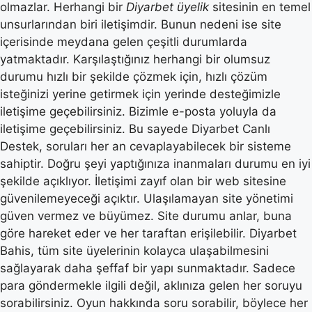
olmazlar. Herhangi bir
Diyarbet üyelik
sitesinin en temel
unsurlarından biri iletişimdir. Bunun nedeni ise site
içerisinde meydana gelen çeşitli durumlarda
yatmaktadır. Karşılaştığınız herhangi bir olumsuz
durumu hızlı bir şekilde çözmek için, hızlı çözüm
isteğinizi yerine getirmek için yerinde desteğimizle
iletişime geçebilirsiniz. Bizimle e-posta yoluyla da
iletişime geçebilirsiniz. Bu sayede Diyarbet Canlı
Destek, soruları her an cevaplayabilecek bir sisteme
sahiptir. Doğru şeyi yaptığınıza inanmaları durumu en iyi
şekilde açıklıyor. İletişimi zayıf olan bir web sitesine
güvenilemeyeceği açıktır. Ulaşılamayan site yönetimi
güven vermez ve büyümez. Site durumu anlar, buna
göre hareket eder ve her taraftan erişilebilir. Diyarbet
Bahis, tüm site üyelerinin kolayca ulaşabilmesini
sağlayarak daha şeffaf bir yapı sunmaktadır. Sadece
para göndermekle ilgili değil, aklınıza gelen her soruyu
sorabilirsiniz. Oyun hakkında soru sorabilir, böylece her