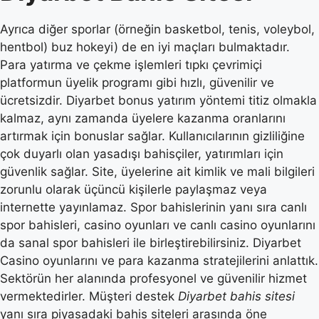
Ayrıca diğer sporlar (örneğin basketbol, tenis, voleybol,
hentbol) buz hokeyi) de en iyi maçları bulmaktadır.
Para yatırma ve çekme işlemleri tıpkı çevrimiçi
platformun üyelik programı gibi hızlı, güvenilir ve
ücretsizdir. Diyarbet bonus yatırım yöntemi titiz olmakla
kalmaz, aynı zamanda üyelere kazanma oranlarını
artırmak için bonuslar sağlar. Kullanıcılarının gizliliğine
çok duyarlı olan yasadışı bahisçiler, yatırımları için
güvenlik sağlar. Site, üyelerine ait kimlik ve mali bilgileri
zorunlu olarak üçüncü kişilerle paylaşmaz veya
internette yayınlamaz. Spor bahislerinin yanı sıra canlı
spor bahisleri, casino oyunları ve canlı casino oyunlarını
da sanal spor bahisleri ile birleştirebilirsiniz. Diyarbet
Casino oyunlarını ve para kazanma stratejilerini anlattık.
Sektörün her alanında profesyonel ve güvenilir hizmet
vermektedirler. Müşteri destek
Diyarbet bahis sitesi
yanı sıra piyasadaki bahis siteleri arasında öne