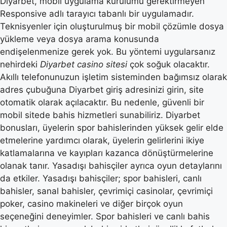
Diyarbet, mobil uygulama kurulumu gerektirmeyen
Responsive adlı tarayıcı tabanlı bir uygulamadır.
Teknisyenler için oluşturulmuş bir mobil çözümle dosya
yükleme veya dosya arama konusunda
endişelenmenize gerek yok. Bu yöntemi uygularsanız
nehirdeki
Diyarbet casino sitesi
çok soğuk olacaktır.
Akıllı telefonunuzun işletim sisteminden bağımsız olarak
adres çubuğuna Diyarbet giriş adresinizi girin, site
otomatik olarak açılacaktır. Bu nedenle, güvenli bir
mobil sitede bahis hizmetleri sunabiliriz. Diyarbet
bonusları, üyelerin spor bahislerinden yüksek gelir elde
etmelerine yardımcı olarak, üyelerin gelirlerini ikiye
katlamalarına ve kayıpları kazanca dönüştürmelerine
olanak tanır. Yasadışı bahisçiler ayrıca oyun detaylarını
da etkiler. Yasadışı bahisçiler; spor bahisleri, canlı
bahisler, sanal bahisler, çevrimiçi casinolar, çevrimiçi
poker, casino makineleri ve diğer birçok oyun
seçeneğini deneyimler. Spor bahisleri ve canlı bahis