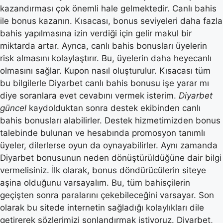
kazandırması çok önemli hale gelmektedir. Canlı bahis
ile bonus kazanın. Kısacası, bonus seviyeleri daha fazla
bahis yapılmasına izin verdiği için gelir makul bir
miktarda artar. Ayrıca, canlı bahis bonusları üyelerin
risk almasını kolaylaştırır. Bu, üyelerin daha heyecanlı
olmasını sağlar. Kupon nasıl oluşturulur. Kısacası tüm
bu bilgilerle Diyarbet canlı bahis bonusu işe yarar mı
diye soranlara evet cevabını vermek isterim.
Diyarbet
güncel
kaydolduktan sonra destek ekibinden canlı
bahis bonusları alabilirler. Destek hizmetimizden bonus
talebinde bulunan ve hesabında promosyon tanımlı
üyeler, dilerlerse oyun da oynayabilirler. Aynı zamanda
Diyarbet bonusunun neden dönüştürüldüğüne dair bilgi
vermelisiniz. İlk olarak, bonus döndürücülerin siteye
aşina olduğunu varsayalım. Bu, tüm bahisçilerin
geçişten sonra paralarını çekebileceğini varsayar. Son
olarak bu sitede internetin sağladığı kolaylıkları dile
getirerek sözlerimizi sonlandırmak istiyoruz. Diyarbet,