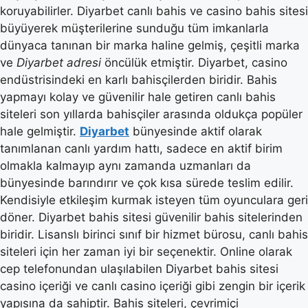
koruyabilirler. Diyarbet canlı bahis ve casino bahis sitesi
büyüyerek müşterilerine sunduğu tüm imkanlarla
dünyaca tanınan bir marka haline gelmiş, çeşitli marka
ve
Diyarbet adresi
öncülük etmiştir. Diyarbet, casino
endüstrisindeki en karlı bahisçilerden biridir. Bahis
yapmayı kolay ve güvenilir hale getiren canlı bahis
siteleri son yıllarda bahisçiler arasında oldukça popüler
hale gelmiştir.
Diyarbet
bünyesinde aktif olarak
tanımlanan canlı yardım hattı, sadece en aktif birim
olmakla kalmayıp aynı zamanda uzmanları da
bünyesinde barındırır ve çok kısa sürede teslim edilir.
Kendisiyle etkileşim kurmak isteyen tüm oyunculara geri
döner. Diyarbet bahis sitesi güvenilir bahis sitelerinden
biridir. Lisanslı birinci sınıf bir hizmet bürosu, canlı bahis
siteleri için her zaman iyi bir seçenektir. Online olarak
cep telefonundan ulaşılabilen Diyarbet bahis sitesi
casino içeriği ve canlı casino içeriği gibi zengin bir içerik
yapısına da sahiptir. Bahis siteleri, çevrimiçi