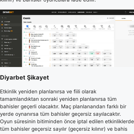
Diyarbet Şikayet
Etkinlik yeniden planlanırsa ve fiili olarak
tamamlandıktan sonraki yeniden planlanırsa tüm
bahisler geçerli olacaktır. Maç planlanandan farklı bir
yerde oynanırsa tüm bahisler geçersiz sayılacaktır.
Oyun süresinin bitiminden önce iptal edilen etkinliklerde
tüm bahisler geçersiz sayılır (geçersiz kılınır) ve bahis