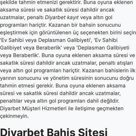
şekilde tahmin etmenizi gerektirir. Buna oyuna eklenen
aksama süresi ve sakatlık süresi dahildir ancak
uzatmalar, penaltı
Diyarbet kayıt
veya altın gol
programları hariçtir. Kazanan bir bahsin sonucunu
eşleştirmek için görüntülenen üç seçenekten birini seçin
'Ev Sahibi veya Deplasman Galibiyeti', 'Ev Sahibi
Galibiyet veya Beraberlik' veya 'Deplasman Galibiyeti
veya Beraberlik'. Buna oyuna eklenen aksama süresi ve
sakatlık süresi dahildir ancak uzatmalar, penaltı atışları
veya altın gol programları hariçtir. Kazanan bahislerin ilk
yarının sonucunu ve yönetim süresinin sonucunu doğru
tahmin etmesi gerekir. Buna oyuna eklenen aksama
süresi ve sakatlık süresi dahildir ancak uzatmalar,
penaltılar veya altın gol programları dahil değildir.
Diyarbet Müşteri Hizmetleri ile iletişime geçmekten
çekinmeyin.
Diyarbet Bahis Sitesi