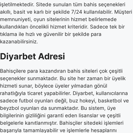
işletilmektedir. Sitede sunulan tüm bahis seçenekleri
akıllı, basit ve karlı bir şekilde 7/24 kullanılabilir. Müşteri
memnuniyeti, oyun sitelerinin hizmet belirlemede
kullandıkları öncelikli hizmet kriteridir. Sadece tek bir
tıklama ile hızlı ve güvenilir bir şekilde para
kazanabilirsiniz.
Diyarbet Adresi
Bahisçilere para kazandıran bahis siteleri çok çeşitli
seçenekler sunmaktadır. Bu site her zaman bir üyelik
hizmeti sunar, böylece üyeler yılmadan gönül
rahatlığıyla ticaret yapabilirler. Diyarbet, kullanıcılarına
sadece futbol oyunları değil, buz hokeyi, basketbol ve
beyzbol oyunları da sunmaktadır. Bu sistem, üye
bilgilerinin gizliliğini garanti eden lisanslar ve çeşitli
belgelerle kanıtlanmıştır. Bahisçiler sitedeki işlemleri
başarıyla tamamlayabilir ve işlemlerle hesaplarını